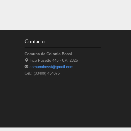
Contacto
Comuna de Colonia Bossi
Irico Pusetto 445 - CP: 2326
comunabossi@gmail.com
Cel.: (03409) 454876