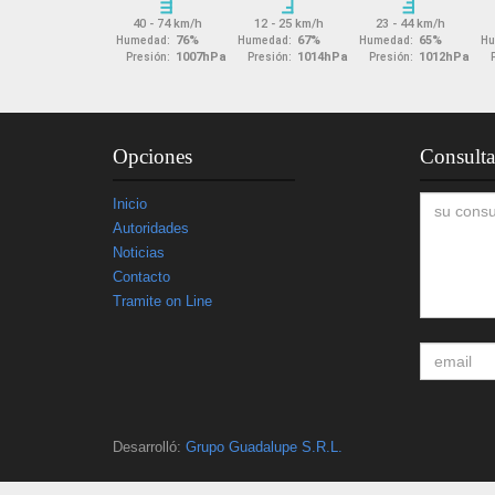
Opciones
Consulta
Inicio
Autoridades
Noticias
Contacto
Tramite on Line
Desarrolló:
Grupo Guadalupe S.R.L.