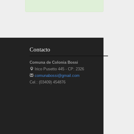
Contacto
Comuna de Colonia Bossi
Irico Pusetto 445 - CP: 2326
comunabossi@gmail.com
Cel.: (03409) 454876