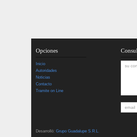
Opciones
Consul
Inicio
Autoridades
Noticias
Contacto
Tramite on Line
Desarrolló:
Grupo Guadalupe S.R.L.